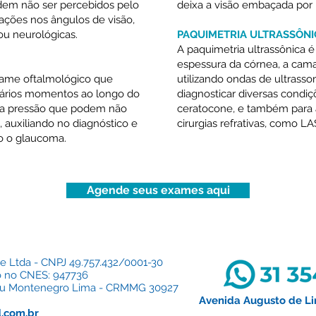
odem não ser percebidos pelo
deixa a visão embaçada por
ações nos ângulos de visão,
u neurológicas.
PAQUIMETRIA ULTRASSÔNI
A paquimetria ultrassônica
espessura da córnea, a cama
exame oftalmológico que
utilizando ondas de ultrasso
vários momentos ao longo do
diagnosticar diversas condi
s na pressão que podem não
ceratocone, e também para 
 auxiliando no diagnóstico e
cirurgias refrativas, como LA
 o glaucoma.
Agende seus exames aqui
e Ltda - CNPJ 49.757.432/0001-30
o no CNES: 947736
deu Montenegro Lima - CRMMG 30927
Avenida Augusto de Li
.com.br