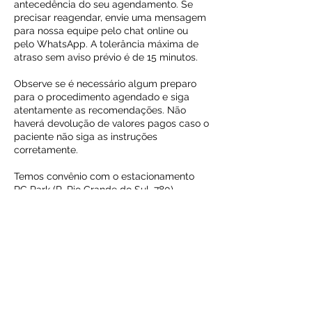
antecedência do seu agendamento. Se
precisar reagendar, envie uma mensagem
para nossa equipe pelo chat online ou
pelo WhatsApp. A tolerância máxima de
atraso sem aviso prévio é de 15 minutos.
Observe se é necessário algum preparo
para o procedimento agendado e siga
atentamente as recomendações. Não
haverá devolução de valores pagos caso o
paciente não siga as instruções
corretamente.
Temos convênio com o estacionamento
RC Park (R. Rio Grande do Sul, 780).
Lembre-se de carimbar o ticket após o
seu atendimento na Clínica BHMed para
ter direito ao desconto de 30% no
estacionamento.
Clínica BHMed