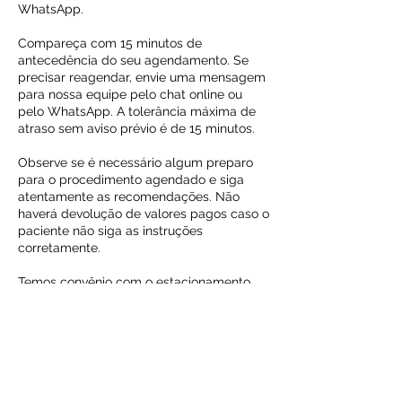
WhatsApp.
Compareça com 15 minutos de
antecedência do seu agendamento. Se
precisar reagendar, envie uma mensagem
para nossa equipe pelo chat online ou
pelo WhatsApp. A tolerância máxima de
atraso sem aviso prévio é de 15 minutos.
Observe se é necessário algum preparo
para o procedimento agendado e siga
atentamente as recomendações. Não
haverá devolução de valores pagos caso o
paciente não siga as instruções
corretamente.
Temos convênio com o estacionamento
RC Park (R. Rio Grande do Sul, 780).
Lembre-se de carimbar o ticket após o
seu atendimento na Clínica BHMed para
ter direito ao desconto de 30% no
estacionamento.