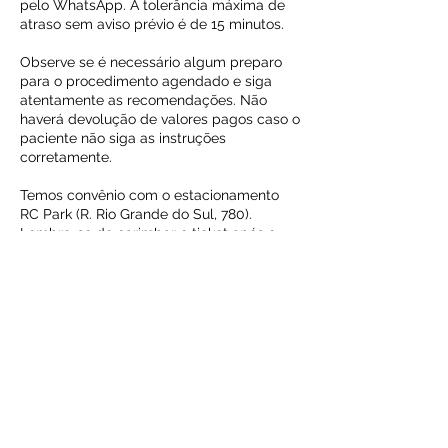
pelo WhatsApp. A tolerância máxima de
atraso sem aviso prévio é de 15 minutos.
Observe se é necessário algum preparo
para o procedimento agendado e siga
atentamente as recomendações. Não
haverá devolução de valores pagos caso o
paciente não siga as instruções
corretamente.
Temos convênio com o estacionamento
RC Park (R. Rio Grande do Sul, 780).
Lembre-se de carimbar o ticket após o
seu atendimento na Clínica BHMed para
ter direito ao desconto de 30% no
estacionamento.
Clínica BHMed
Avenida Augusto de Lima 1113
(31) 3546 6767