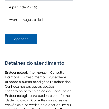
A
partir
A partir de R$ 179
de
179
Reais
brasileiros
Avenida Augusto de Lima
Agendar
Detalhes do atendimento
Endocrinologia (hormonal) - Consulta
Hormonal / Crescimento / Puberdade
precoce e outras condições relacionadas.
Conheça nossas outras opções
específicas para estes casos. Consulta de
Endocrinologia para pacientes conforme
idade indicada . Consulte os valores de
convênios e parcerias pelo chat online ou