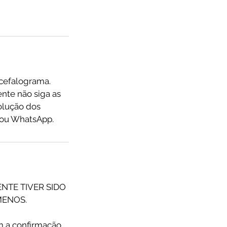
cefalograma.
nte não siga as
olução dos
e ou WhatsApp.
NTE TIVER SIDO
MENOS.
m a confirmação