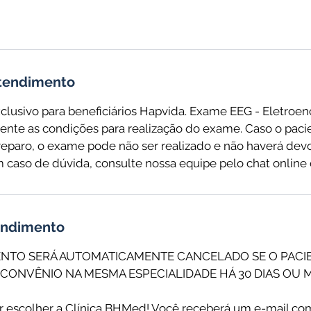
atendimento
usivo para beneficiários Hapvida. Exame EEG - Eletroen
nte as condições para realização do exame. Caso o pacie
reparo, o exame pode não ser realizado e não haverá dev
m caso de dúvida, consulte nossa equipe pelo chat onlin
tendimento
NTO SERÁ AUTOMATICAMENTE CANCELADO SE O PACIE
CONVÊNIO NA MESMA ESPECIALIDADE HÁ 30 DIAS OU 
escolher a Clínica BHMed! Você receberá um e-mail co