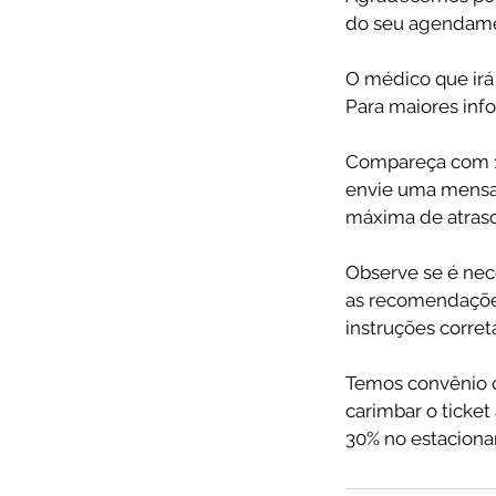
do seu agendamen
O médico que irá 
Para maiores inf
Compareça com 1
envie uma mensag
máxima de atraso
Observe se é nec
as recomendações
instruções corre
Temos convênio c
carimbar o ticke
30% no estacion