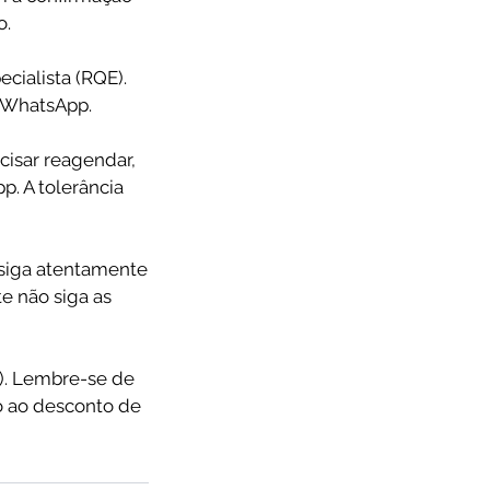
o.
cialista (RQE).
o WhatsApp.
isar reagendar,
. A tolerância
siga atentamente
e não siga as
). Lembre-se de
to ao desconto de