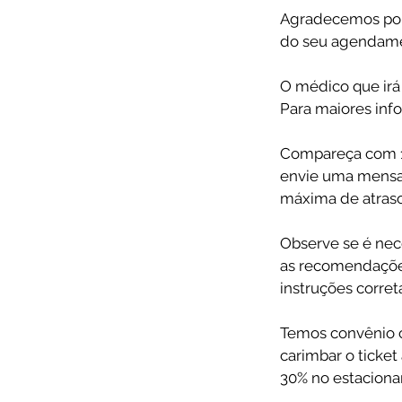
Agradecemos por 
do seu agendamen
O médico que irá 
Para maiores inf
Compareça com 1
envie uma mensag
máxima de atraso
Observe se é nec
as recomendações
instruções corre
Temos convênio c
carimbar o ticke
30% no estacion