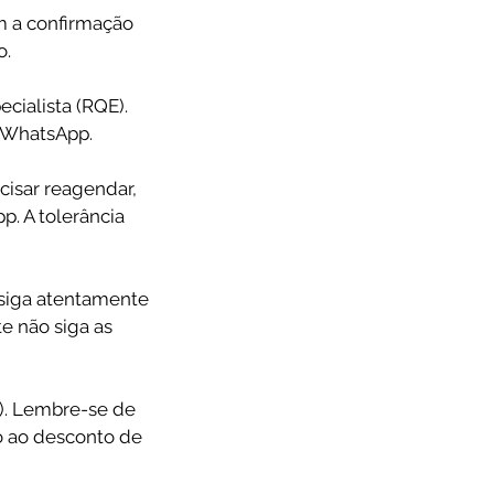
m a confirmação
o.
cialista (RQE).
o WhatsApp.
isar reagendar,
. A tolerância
siga atentamente
e não siga as
). Lembre-se de
to ao desconto de