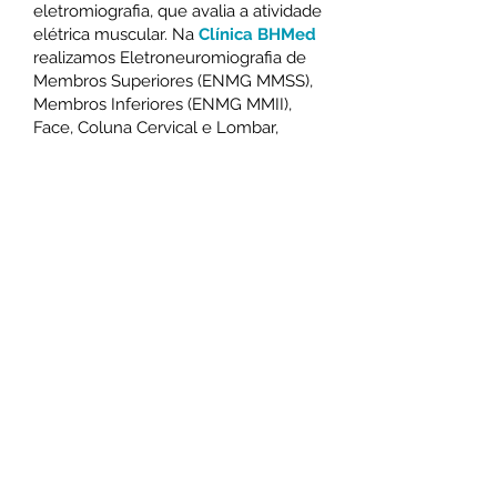
eletromiografia, que avalia a atividade
elétrica muscular. Na
Clínica BHMed
realizamos Eletroneuromiografia de
Membros Superiores (ENMG MMSS),
Membros Inferiores (ENMG MMII),
Face, Coluna Cervical e Lombar,
Genitoperineal e de outros
segmentos, além de ENMG de
Velocidade de Condução e
Estimulação Repetitiva.
ELETROENCEFALOGRAMA
O eletroencefalograma (EEG) é um
exame que registra a atividade
elétrica do cérebro através de
eletrodos colocados no couro
cabeludo. Ele é um procedimento
não invasivo e indolor, usado para
diagnosticar diversas condições
neurológicas, como epilepsia,
distúrbios do sono e outras
alterações cerebrais.