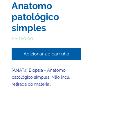
Anatomo
patológico
simples
Preço
R$ 180,00
Adicionar ao carrinho
[ANAT4] Biópsia - Anatomo
patológico simples. Não inclui
retirada do material.
© 2025 por Clínica BHMed - Viva Saúde Ltda -
CNPJ
49.757.432
/0001-30