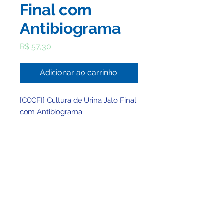
Final com
Antibiograma
Preço
R$ 57,30
Adicionar ao carrinho
[CCCFI] Cultura de Urina Jato Final
com Antibiograma
© 2025 por Clínica BHMed - Viva Saúde Ltda -
CNPJ
49.757.432
/0001-30
Registro no CRM/MG: 25797 - Registro no
CNES: 947736
Responsável Técnico: Wellington Tadeu
Montenegro Lima - CRMMG 30927 - RQE Nº: