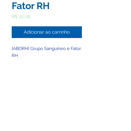
Fator RH
Preço
R$ 22,08
Adicionar ao carrinho
[ABORH] Grupo Sanguíneo e Fator
RH
© 2025 por Clínica BHMed - Viva Saúde Ltda -
CNPJ
49.757.432
/0001-30
Registro no CRM/MG: 25797 - Registro no
CNES: 947736
Responsável Técnico: Wellington Tadeu
Montenegro Lima - CRMMG 30927 - RQE Nº:
23027
Contato:
atendimento@clinicabhmed.com.br