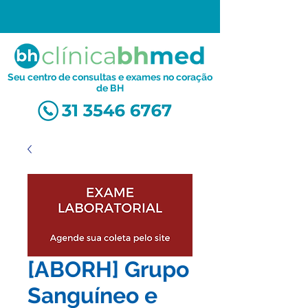
Seu centro de consultas e exames no coração
de BH
[ABORH] Grupo
Sanguíneo e