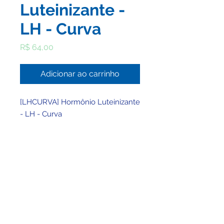
Luteinizante -
LH - Curva
Preço
R$ 64,00
Adicionar ao carrinho
[LHCURVA] Hormônio Luteinizante
- LH - Curva
© 2025 por Clínica BHMed - Viva Saúde Ltda -
CNPJ
49.757.432
/0001-30
Registro no CRM/MG: 25797 - Registro no
CNES: 947736
Responsável Técnico: Wellington Tadeu
Montenegro Lima - CRMMG 30927 - RQE Nº: