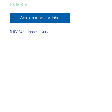
Preço
R$ 868,36
Adicionar ao carrinho
[LIPASU] Lipase - Urina
© 2025 por Clínica BHMed - Viva Saúde Ltda -
CNPJ
49.757.432
/0001-30
Registro no CRM/MG: 25797 - Registro no
CNES: 947736
Responsável Técnico: Wellington Tadeu
Montenegro Lima - CRMMG 30927 - RQE Nº:
23027
Contato:
atendimento@clinicabhmed.com.br