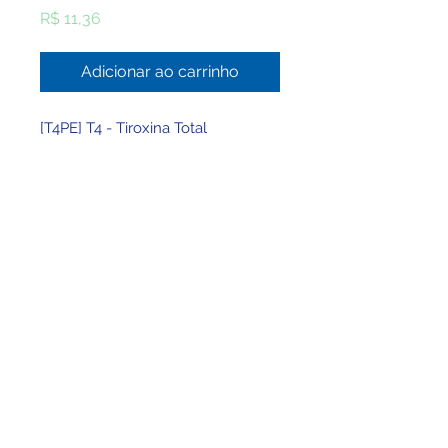
Preço
R$ 11,36
Adicionar ao carrinho
[T4PE] T4 - Tiroxina Total
© 2025 por Clínica BHMed - Viva Saúde Ltda -
CNPJ
49.757.432
/0001-30
Registro no CRM/MG: 25797 - Registro no
CNES: 947736
Responsável Técnico: Wellington Tadeu
Montenegro Lima - CRMMG 30927 - RQE Nº:
23027
Contato:
atendimento@clinicabhmed.com.br