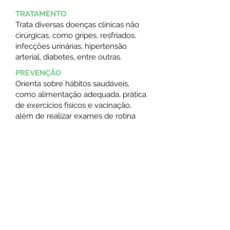
TRATAMENTO
Trata diversas doenças clínicas não
cirúrgicas, como gripes, resfriados,
infecções urinárias, hipertensão
arterial, diabetes, entre outras.
PREVENÇÃO
Orienta sobre hábitos saudáveis,
como alimentação adequada, prática
de exercícios físicos e vacinação,
além de realizar exames de rotina
para identificar precocemente
possíveis problemas de saúde.
ENCAMINHAMENTO
Em casos mais complexos ou que
necessitam de tratamento
especializado, o clínico geral
encaminha o paciente para outros
especialistas.
Agende sua consulta particular